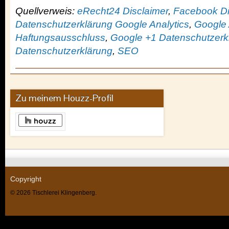
Quellverweis:
eRecht24 Disclaimer
,
Facebook Di
Datenschutzerklärung Google Analytics
,
Google
Haftungsausschluss
,
Google +1 Datenschutzerk
Datenschutzerklärung
,
SEO
Zu meinem Houzz-Profil
Copyright
© 2026 Tischlerei Klingenberg.