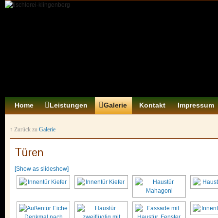
Home
Leistungen
Galerie
Kontakt
Impressum
↑ Zurück zu
Galerie
Türen
[Show as slideshow]